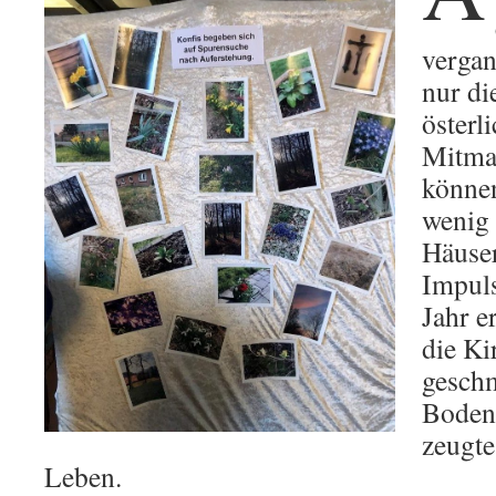
vergan
nur di
österl
Mitma
können
wenig 
Häuser
Impuls
Jahr e
die Ki
gesch
Boden
zeugt
Leben.