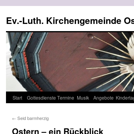
Ev.-Luth. Kirchengemeinde Os
Zum
Start
Gottesdienste
Termine
Musik
Angebote
Kinderta
Inhalt
←
Seid barmherzig
springen
Ostern – ein Rückblick