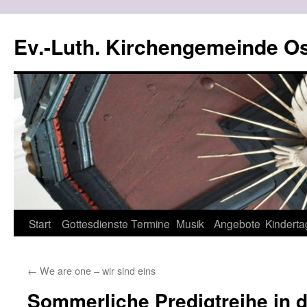
Ev.-Luth. Kirchengemeinde Os
Zum
Start
Gottesdienste
Termine
Musik
Angebote
Kinderta
Inhalt
←
We are one – wir sind eins
springen
Sommerliche Predigtreihe in 