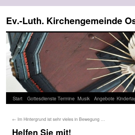
Ev.-Luth. Kirchengemeinde Os
Zum
Start
Gottesdienste
Termine
Musik
Angebote
Kinderta
Inhalt
←
Im Hintergrund ist sehr vieles in Bewegung …
springen
Helfen Sie mit!