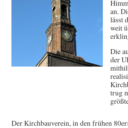
Himme
an. D
lässt
weit 
erklin
Die a
der U
mithi
realis
Kirchb
trug 
größte
Der Kirchbauverein, in den frühen 80er