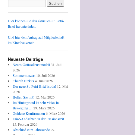
Hier können Sie den aktuellen St. Petri-
Brief herunterladen.
Und hier den Antrag auf Mitgliedschaft
im Kirchbauverein.
Neueste Beiträge
Neues Gottesdienstmodell
31. Juli
2026
Sommerkonzert
10. Juli 2026
Church Bizkits
4. Juni 2026
Der neue St. Petri-Brief ist da!
12. Mai
2026
Helfen Sie mit!
12. Mai 2026
Im Hintergrund ist sehr vieles in
Bewegung …
29. März 2026
Goldene Konfirmation
6. März 2026
Taizé-Andachten in der Passionszeit
15. Februar 2026
Abschied zum Jahresende
29.