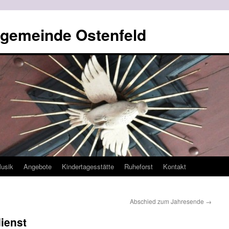
ngemeinde Ostenfeld
usik
Angebote
Kindertagesstätte
Ruheforst
Kontakt
Abschied zum Jahresende
→
ienst