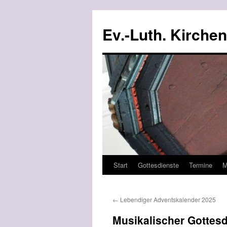
Ev.-Luth. Kirche
Start
Gottesdienste
Termine
M
Zum
Inhalt
←
Lebendiger Adventskalender 2025
springen
Musikalischer Gottesd