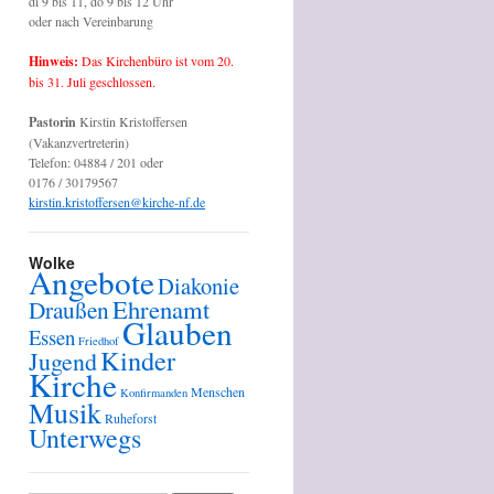
di 9 bis 11, do 9 bis 12 Uhr
oder nach Vereinbarung
Hinweis:
Das Kirchenbüro ist vom 20.
bis 31. Juli geschlossen.
Pastorin
Kirstin Kristoffersen
(Vakanzvertreterin)
Telefon: 04884 / 201 oder
0176 / 30179567
kirstin.kristoffersen@kirche-nf.de
Wolke
Angebote
Diakonie
Ehrenamt
Draußen
Glauben
Essen
Friedhof
Kinder
Jugend
Kirche
Menschen
Konfirmanden
Musik
Ruheforst
Unterwegs