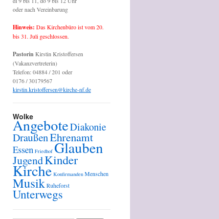
di 9 bis 11, do 9 bis 12 Uhr
oder nach Vereinbarung
Hinweis:
Das Kirchenbüro ist vom 20.
bis 31. Juli geschlossen.
Pastorin
Kirstin Kristoffersen
(Vakanzvertreterin)
Telefon: 04884 / 201 oder
0176 / 30179567
t
kirstin.kristoffersen@kirche-nf.de
n:
Wolke
Angebote
Diakonie
Ehrenamt
Draußen
st
Glauben
Essen
Friedhof
Kinder
Jugend
Kirche
Menschen
Konfirmanden
Musik
Ruheforst
Unterwegs
ngen