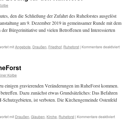
Kolbe
es, den die Schließung der Zufahrt des Ruheforstes ausgelöst
Veranstaltung am 9. Dezember 2019 in gemeinsamer Runde mit dem
 der Bürgerinitiative und vielen Betroffenen und Interessierten
für
ortet mit
Angebote
,
Draußen
,
Friedhof
,
Ruheforst
|
Kommentare deaktiviert
Gesuch
und
gefunde
heForst
Lösung
für
iner Kolbe
den
Ruhefor
it zu einigen gravierenden Veränderungen im RuheForst kommen.
 betreffen. Dazu zunächst etwas Grundsätzliches: Das Befahren
-Schutzgebieten, ist verboten. Die Kirchengemeinde Ostenfeld
für
ortet mit
Draußen
,
Glauben
,
Kirche
,
Ruheforst
|
Kommentare deaktiviert
Veränderu
im