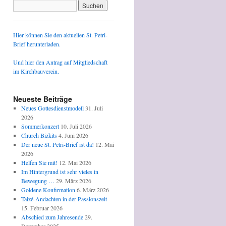
Hier können Sie den aktuellen St. Petri-
Brief herunterladen.
Und hier den Antrag auf Mitgliedschaft
im Kirchbauverein.
d
Neueste Beiträge
Neues Gottesdienstmodell
31. Juli
2026
Sommerkonzert
10. Juli 2026
Church Bizkits
4. Juni 2026
Der neue St. Petri-Brief ist da!
12. Mai
2026
Helfen Sie mit!
12. Mai 2026
Im Hintergrund ist sehr vieles in
Bewegung …
29. März 2026
Goldene Konfirmation
6. März 2026
Taizé-Andachten in der Passionszeit
15. Februar 2026
Abschied zum Jahresende
29.