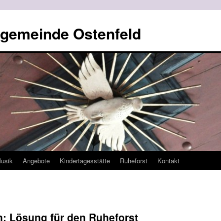
ngemeinde Ostenfeld
usik
Angebote
Kindertagesstätte
Ruheforst
Kontakt
: Lösung für den Ruheforst