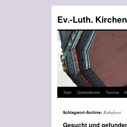
Ev.-Luth. Kirche
Start
Gottesdienste
Termine
M
Zum
Inhalt
Ruheforst
Schlagwort-Archive:
springen
Gesucht und gefunden