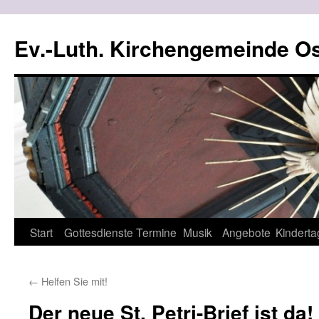
Ev.-Luth. Kirchengemeinde Os
Zum
Start
Gottesdienste
Termine
Musik
Angebote
Kinderta
Inhalt
←
Helfen Sie mit!
springen
Der neue St. Petri-Brief ist da!