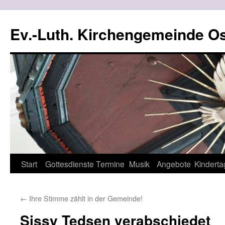
Ev.-Luth. Kirchengemeinde Os
Zum
Start
Gottesdienste
Termine
Musik
Angebote
Kinderta
Inhalt
←
Ihre Stimme zählt in der Gemeinde!
springen
Sissy Tedsen verabschiedet