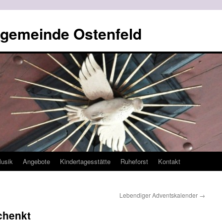
ngemeinde Ostenfeld
usik
Angebote
Kindertagesstätte
Ruheforst
Kontakt
Lebendiger Adventskalender
→
schenkt