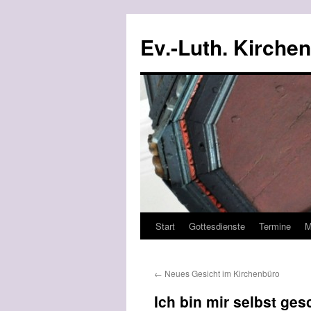
Ev.-Luth. Kirche
Start
Gottesdienste
Termine
M
Zum
Inhalt
←
Neues Gesicht im Kirchenbüro
springen
Ich bin mir selbst ge