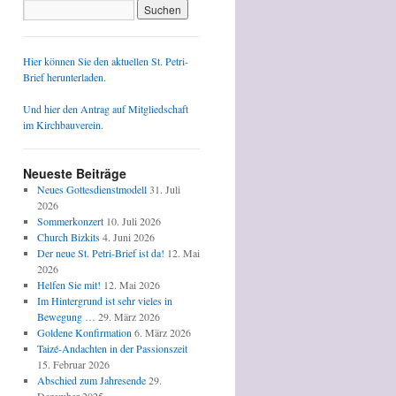
Hier können Sie den aktuellen St. Petri-
Brief herunterladen.
Und hier den Antrag auf Mitgliedschaft
im Kirchbauverein.
Neueste Beiträge
Neues Gottesdienstmodell
31. Juli
2026
Sommerkonzert
10. Juli 2026
Church Bizkits
4. Juni 2026
Der neue St. Petri-Brief ist da!
12. Mai
2026
Helfen Sie mit!
12. Mai 2026
Im Hintergrund ist sehr vieles in
Bewegung …
29. März 2026
Goldene Konfirmation
6. März 2026
Taizé-Andachten in der Passionszeit
15. Februar 2026
Abschied zum Jahresende
29.