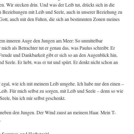
ren. Wir stecken drin. Und was der Leib tut, drückt sich in die
en Beziehungen mit Leib und Seele, auch in unserer Beziehung zu
 Gott, auch mit den Falten, die sich an bestimmten Zonen meines
nem inneren Auge den Jungen am Meer: So unmittelbar
ür mich als Betrachter tut er genau das, was Paulus schreibt: Er
 Freude und Dankbarkeit gibt er sich so an den Augenblick hin,
nd Seele. Er liebt, was er tut und spürt. Er denkt nicht schon an
ht egal, wie ich mit meinem Leib umgehe. Ich habe nur den einen –
Leib. Für mich selbst zu sorgen, mit Leib und Seele – denn so wie
Seele, bin ich mir selbst geschenkt.
h neben den Jungen. Der Wind zaust an meinem Haar. Mein T-
.
e Sommer- und Herbstzeit!