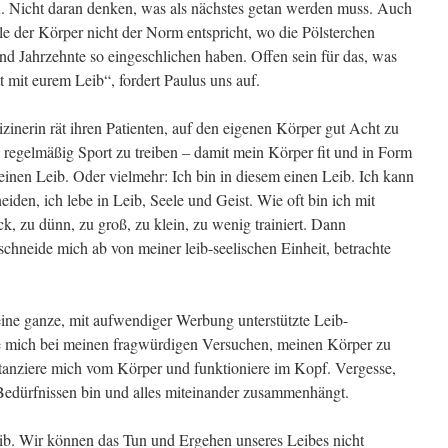
n. Nicht daran denken, was als nächstes getan werden muss. Auch
le der Körper nicht der Norm entspricht, wo die Pölsterchen
 und Jahrzehnte so eingeschlichen haben. Offen sein für das, was
t mit eurem Leib“, fordert Paulus uns auf.
zinerin rät ihren Patienten, auf den eigenen Körper gut Acht zu
 regelmäßig Sport zu treiben – damit mein Körper fit und in Form
 einen Leib. Oder vielmehr: Ich bin in diesem einen Leib. Ich kann
den, ich lebe in Leib, Seele und Geist. Wie oft bin ich mit
k, zu dünn, zu groß, zu klein, zu wenig trainiert. Dann
 schneide mich ab von meiner leib-seelischen Einheit, betrachte
 eine ganze, mit aufwendiger Werbung unterstützte Leib-
ie mich bei meinen fragwürdigen Versuchen, meinen Körper zu
istanziere mich vom Körper und funktioniere im Kopf. Vergesse,
 Bedürfnissen bin und alles miteinander zusammenhängt.
ib. Wir können das Tun und Ergehen unseres Leibes nicht