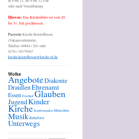
di 9 bis 11, do 9 bis 12 Uhr
oder nach Vereinbarung
Hinweis:
Das Kirchenbüro ist vom 20.
bis 31. Juli geschlossen.
Pastorin
Kirstin Kristoffersen
(Vakanzvertreterin)
Telefon: 04884 / 201 oder
0176 / 30179567
kirstin.kristoffersen@kirche-nf.de
Wolke
Angebote
Diakonie
Ehrenamt
Draußen
Glauben
Essen
Friedhof
Kinder
Jugend
Kirche
Menschen
Konfirmanden
Musik
Ruheforst
Unterwegs