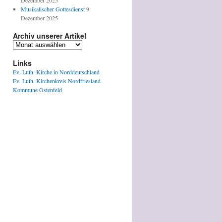
Dezember 2025
Musikalischer Gottesdienst
9.
Dezember 2025
Archiv unserer Artikel
Archiv
unserer
Artikel
Links
Ev.-Luth. Kirche in Norddeutschland
Ev.-Luth. Kirchenkreis Nordfriesland
Kommune Ostenfeld