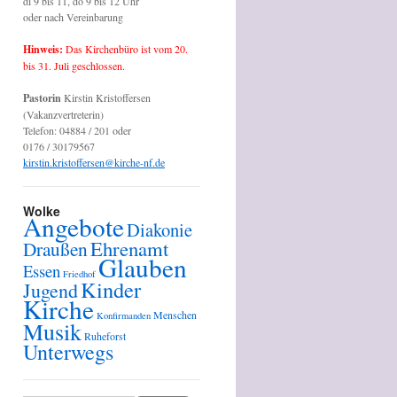
di 9 bis 11, do 9 bis 12 Uhr
oder nach Vereinbarung
Hinweis:
Das Kirchenbüro ist vom 20.
bis 31. Juli geschlossen.
Pastorin
Kirstin Kristoffersen
(Vakanzvertreterin)
Telefon: 04884 / 201 oder
0176 / 30179567
kirstin.kristoffersen@kirche-nf.de
Wolke
Angebote
Diakonie
Ehrenamt
Draußen
Glauben
Essen
Friedhof
Kinder
Jugend
Kirche
Menschen
Konfirmanden
Musik
Ruheforst
Unterwegs