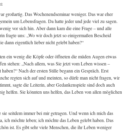
be
 war großartig. Das Wochenendseminar weniger. Das war eher
gemein um Lebensfragen. Da hatte jeder und jede viel zu sagen.
enig vor sich hin. Aber dann kam die eine Frage – und alle
rin fragte uns: „Wo wir doch jetzt so einigermaßen Bescheid
 dann eigentlich lieber nicht gelebt haben?“
eckten ein wenig die Köpfe oder öffneten die müden Augen etwas
fen stehen: „Nach allem, was Sie jetzt vom Leben wissen –
t haben?“ Nach der ersten Stille begann ein Gespräch. Erst
che regten sich auf und meinten, so dürfe man nicht fragen, wir
Stimmt, sagte die Leiterin, aber Gedankenspiele sind doch auch
g helfen. Sie könnten uns helfen, das Leben von allen möglichen
be sie seitdem immer bei mir getragen. Und wenn ich mich das
. Ja, ich möchte leben; ich möchte das Leben gelebt haben. Das
chön ist. Es gibt sehr viele Menschen, die ihr Leben weniger