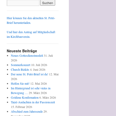
Hier können Sie den aktuellen St. Petri-
Brief herunterladen.
Und hier den Antrag auf Mitgliedschaft
im Kirchbauverein.
Neueste Beiträge
Neues Gottesdienstmodell
31. Juli
2026
Sommerkonzert
10. Juli 2026
Church Bizkits
4. Juni 2026
Der neue St. Petri-Brief ist da!
12. Mai
2026
Helfen Sie mit!
12. Mai 2026
Im Hintergrund ist sehr vieles in
Bewegung …
29. März 2026
Goldene Konfirmation
6. März 2026
Taizé-Andachten in der Passionszeit
15. Februar 2026
Abschied zum Jahresende
29.