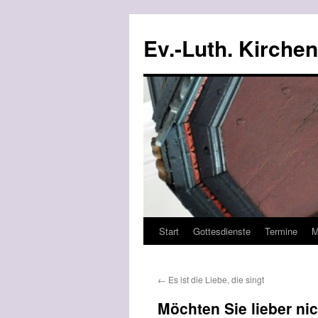
Ev.-Luth. Kirche
Start
Gottesdienste
Termine
M
Zum
Inhalt
←
Es ist die Liebe, die singt
springen
Möchten Sie lieber ni