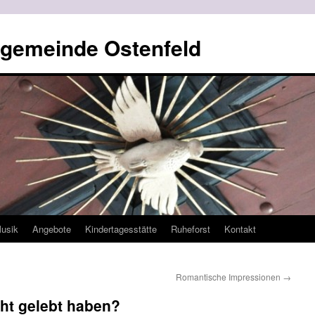
ngemeinde Ostenfeld
usik
Angebote
Kindertagesstätte
Ruheforst
Kontakt
Romantische Impressionen
→
cht gelebt haben?