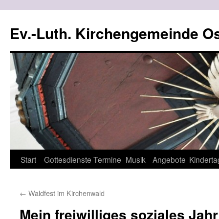
Ev.-Luth. Kirchengemeinde Os
Zum
Start
Gottesdienste
Termine
Musik
Angebote
Kinderta
Inhalt
←
Waldfest im Kirchenwald
springen
Mein freiwilliges soziales Jahr