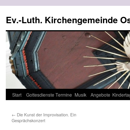
Ev.-Luth. Kirchengemeinde Os
Zum
Start
Gottesdienste
Termine
Musik
Angebote
Kinderta
Inhalt
←
Die Kunst der Improvisation. Ein
springen
Gesprächskonzert